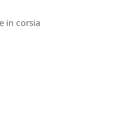
и
 in corsia