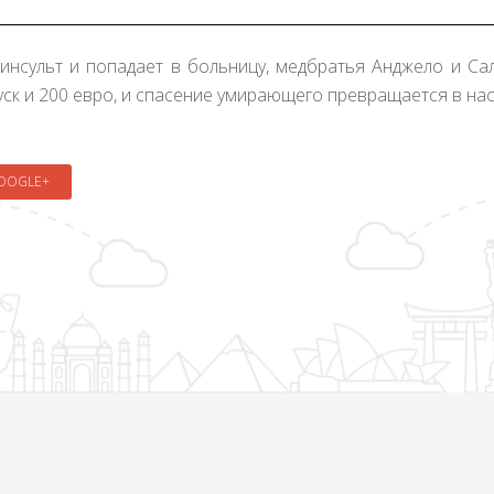
 инсульт и попадает в больницу, медбратья Анджело и С
уск и 200 евро, и спасение умирающего превращается в на
OOGLE+