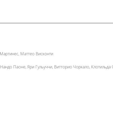
Мартинес, Маттео Висконти
Нандо Паоне, Яри Гульуччи, Витторио Чоркало, Клотильда 